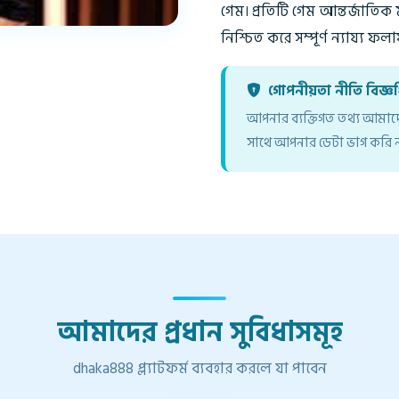
গেম। প্রতিটি গেম আন্তর্জাতিক
নিশ্চিত করে সম্পূর্ণ ন্যায্য ফ
গোপনীয়তা নীতি বিজ্ঞপ্
আপনার ব্যক্তিগত তথ্য আমাদে
সাথে আপনার ডেটা ভাগ করি 
আমাদের প্রধান সুবিধাসমূহ
dhaka888 প্ল্যাটফর্ম ব্যবহার করলে যা পাবেন