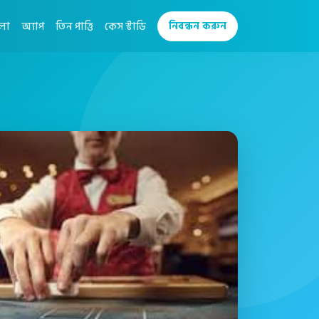
লো
অ্যাপ
তিন পাত্তি
কেস স্টাডি
নিবন্ধন করুন