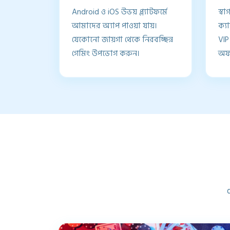
Android ও iOS উভয় প্ল্যাটফর্মে
স্ব
আমাদের অ্যাপ পাওয়া যায়।
ক্য
যেকোনো জায়গা থেকে নিরবচ্ছিন্ন
VIP
গেমিং উপভোগ করুন।
অফ