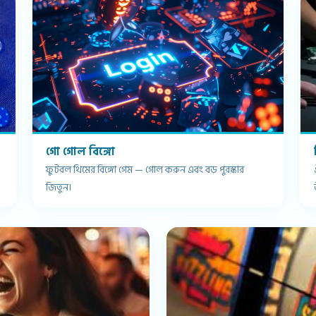
গো গোল বিঙ্গো
ফুটবল থিমের বিঙ্গো গেম — গোল করুন এবং বড় পুরস্কার
জিতুন।