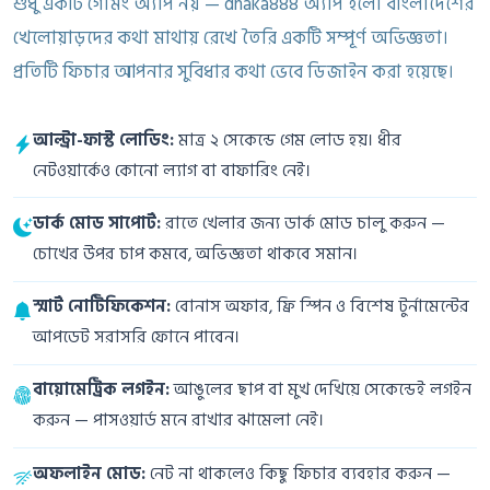
শুধু একটি গেমিং অ্যাপ নয় — dhaka888 অ্যাপ হলো বাংলাদেশের
খেলোয়াড়দের কথা মাথায় রেখে তৈরি একটি সম্পূর্ণ অভিজ্ঞতা।
প্রতিটি ফিচার আপনার সুবিধার কথা ভেবে ডিজাইন করা হয়েছে।
আল্ট্রা-ফাস্ট লোডিং:
মাত্র ২ সেকেন্ডে গেম লোড হয়। ধীর
নেটওয়ার্কেও কোনো ল্যাগ বা বাফারিং নেই।
ডার্ক মোড সাপোর্ট:
রাতে খেলার জন্য ডার্ক মোড চালু করুন —
চোখের উপর চাপ কমবে, অভিজ্ঞতা থাকবে সমান।
স্মার্ট নোটিফিকেশন:
বোনাস অফার, ফ্রি স্পিন ও বিশেষ টুর্নামেন্টের
আপডেট সরাসরি ফোনে পাবেন।
বায়োমেট্রিক লগইন:
আঙুলের ছাপ বা মুখ দেখিয়ে সেকেন্ডেই লগইন
করুন — পাসওয়ার্ড মনে রাখার ঝামেলা নেই।
অফলাইন মোড:
নেট না থাকলেও কিছু ফিচার ব্যবহার করুন —