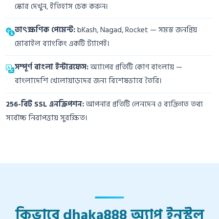
স্কোর দেখুন, ইতিহাস চেক করুন।
তাৎক্ষণিক পেমেন্ট:
bKash, Nagad, Rocket — সমস্ত জনপ্রিয়
মোবাইল ব্যাংকিং একটি ট্যাপেই।
সম্পূর্ণ বাংলা ইন্টারফেস:
অ্যাপের প্রতিটি কোণ বাংলায় —
বাংলাদেশি খেলোয়াড়দের জন্য বিশেষভাবে তৈরি।
256-বিট SSL এনক্রিপশন:
আপনার প্রতিটি লেনদেন ও ব্যক্তিগত তথ্য
সর্বোচ্চ নিরাপত্তায় সুরক্ষিত।
কিভাবে dhaka888 অ্যাপ ইনস্টল