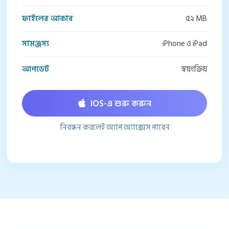
ফাইলের আকার
৫২ MB
সামঞ্জস্য
iPhone ও iPad
আপডেট
স্বয়ংক্রিয়
iOS-এ শুরু করুন
নিবন্ধন করলেই অ্যাপ অ্যাক্সেস পাবেন