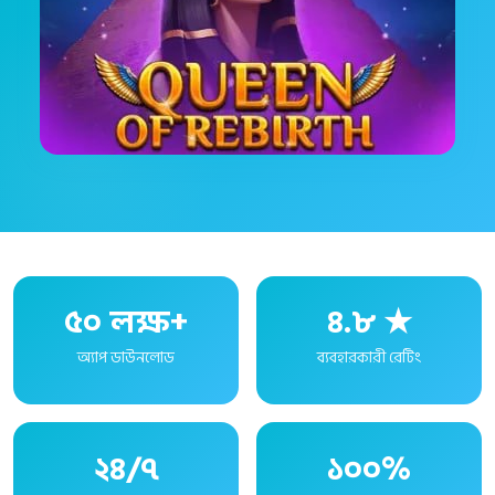
৫০ লক্ষ+
৪.৮ ★
অ্যাপ ডাউনলোড
ব্যবহারকারী রেটিং
২৪/৭
১০০%