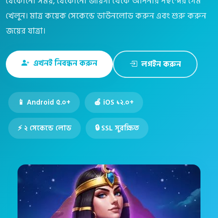
যেকোনো সময়, যেকোনো জায়গা থেকে আপনার পছন্দের গেম
খেলুন। মাত্র কয়েক সেকেন্ডে ডাউনলোড করুন এবং শুরু করুন
জয়ের যাত্রা।
এখনই নিবন্ধন করুন
লগইন করুন
📱 Android ৫.০+
🍎 iOS ১২.০+
⚡ ২ সেকেন্ডে লোড
🔒 SSL সুরক্ষিত