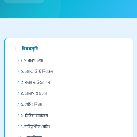
বিষয়সূচি
১. সাধারণ তথ্য
২. অ্যাকাউন্ট নিবন্ধন
৩. জমা ও উত্তোলন
৪. বোনাস ও প্রচার
৫. গেমিং নিয়ম
৬. নিষিদ্ধ কার্যক্রম
৭. দায়িত্বশীল গেমিং