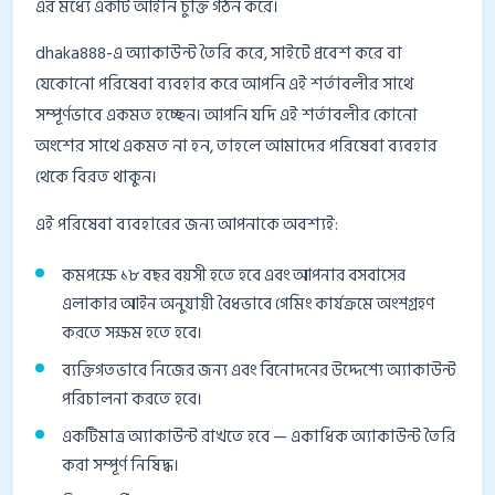
এর মধ্যে একটি আইনি চুক্তি গঠন করে।
dhaka888-এ অ্যাকাউন্ট তৈরি করে, সাইটে প্রবেশ করে বা
যেকোনো পরিষেবা ব্যবহার করে আপনি এই শর্তাবলীর সাথে
সম্পূর্ণভাবে একমত হচ্ছেন। আপনি যদি এই শর্তাবলীর কোনো
অংশের সাথে একমত না হন, তাহলে আমাদের পরিষেবা ব্যবহার
থেকে বিরত থাকুন।
এই পরিষেবা ব্যবহারের জন্য আপনাকে অবশ্যই:
কমপক্ষে ১৮ বছর বয়সী হতে হবে এবং আপনার বসবাসের
এলাকার আইন অনুযায়ী বৈধভাবে গেমিং কার্যক্রমে অংশগ্রহণ
করতে সক্ষম হতে হবে।
ব্যক্তিগতভাবে নিজের জন্য এবং বিনোদনের উদ্দেশ্যে অ্যাকাউন্ট
পরিচালনা করতে হবে।
একটিমাত্র অ্যাকাউন্ট রাখতে হবে — একাধিক অ্যাকাউন্ট তৈরি
করা সম্পূর্ণ নিষিদ্ধ।