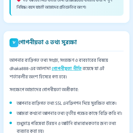
১৮ বছরের নিচে কারো জন্য dhaka888 ব্যবহার করা সম্পূর্ণ
নিষিদ্ধ। বয়স যাচাই আমাদের প্রতিশ্রুতির অংশ।
গোপনীয়তা ও তথ্য সুরক্ষা
৮
আপনার ব্যক্তিগত তথ্য সংগ্রহ, সংরক্ষণ ও ব্যবহারের বিষয়ে
dhaka888-এর আলাদা
গোপনীয়তা নীতি
রয়েছে যা এই
শর্তাবলীর অংশ হিসেবে গণ্য হবে।
সংক্ষেপে আমাদের গোপনীয়তা অঙ্গীকার:
আপনার ব্যক্তিগত তথ্য SSL এনক্রিপশন দিয়ে সুরক্ষিত থাকে।
আমরা কখনো আপনার তথ্য তৃতীয় পক্ষের কাছে বিক্রি করি না।
শুধুমাত্র পরিষেবা উন্নয়ন ও আইনি বাধ্যবাধকতার জন্য তথ্য
ব্যবহার করা হয়।