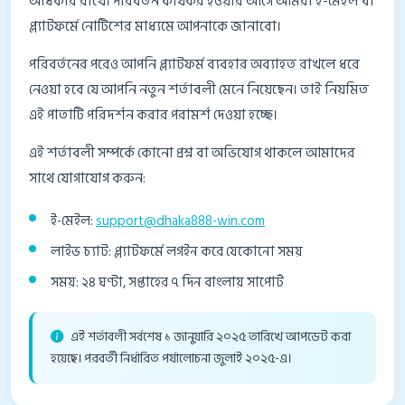
অধিকার রাখে। পরিবর্তন কার্যকর হওয়ার আগে আমরা ই-মেইল বা
প্ল্যাটফর্মে নোটিশের মাধ্যমে আপনাকে জানাবো।
পরিবর্তনের পরেও আপনি প্ল্যাটফর্ম ব্যবহার অব্যাহত রাখলে ধরে
নেওয়া হবে যে আপনি নতুন শর্তাবলী মেনে নিয়েছেন। তাই নিয়মিত
এই পাতাটি পরিদর্শন করার পরামর্শ দেওয়া হচ্ছে।
এই শর্তাবলী সম্পর্কে কোনো প্রশ্ন বা অভিযোগ থাকলে আমাদের
সাথে যোগাযোগ করুন:
ই-মেইল:
support@dhaka888-win.com
লাইভ চ্যাট: প্ল্যাটফর্মে লগইন করে যেকোনো সময়
সময়: ২৪ ঘণ্টা, সপ্তাহের ৭ দিন বাংলায় সাপোর্ট
এই শর্তাবলী সর্বশেষ ১ জানুয়ারি ২০২৫ তারিখে আপডেট করা
হয়েছে। পরবর্তী নির্ধারিত পর্যালোচনা জুলাই ২০২৫-এ।