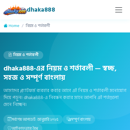
dhaka888
Home
নিয়ম ও শর্তাবলী
নিয়ম ও শর্তাবলী
dhaka888-এর নিয়ম ও শর্তাবলী — স্বচ্ছ,
সহজ ও সম্পূর্ণ বাংলায়
আমাদের প্ল্যাটফর্ম ব্যবহার করার আগে এই নিয়ম ও শর্তাবলী মনোযোগ
দিয়ে পড়ুন। dhaka888-এ নিবন্ধন করার মানে আপনি এই শর্তগুলো
মেনে নিচ্ছেন।
সর্বশেষ আপডেট: জানুয়ারি ২০২৫
সম্পূর্ণ বাংলায়
আইনগতভাবে বৈধ