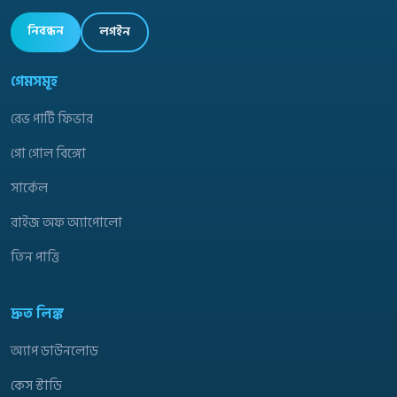
নিবন্ধন
লগইন
গেমসমূহ
রেভ পার্টি ফিভার
গো গোল বিঙ্গো
সার্কেল
রাইজ অফ অ্যাপোলো
তিন পাত্তি
দ্রুত লিঙ্ক
অ্যাপ ডাউনলোড
কেস স্টাডি