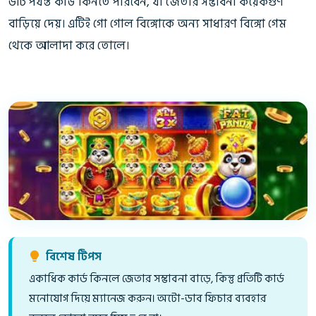
৬টি পর্যন্ত কার্ড কিনতে পারবেন, যা জেতার সম্ভাবনা কয়েকগুণ
বাড়িয়ে দেয়। এটিই গো গোল বিঙ্গোকে অন্য সাধারণ বিঙ্গো গেম
থেকে আলাদা করে তোলে।
বিশেষ টিপস
একাধিক কার্ড কিনলে জেতার সম্ভাবনা বাড়ে, কিন্তু প্রতিটি কার্ড
মনোযোগ দিয়ে ম্যানেজ করুন। অটো-ডাব ফিচার ব্যবহার