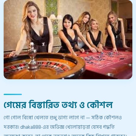
গেমের বিস্তারিত তথ্য ও কৌশল
গো গোল বিঙ্গো খেলতে শুধু ভাগ্য লাগে না — সঠিক কৌশলও
দরকার। dhaka888-এর অভিজ্ঞ খেলোয়াড়রা যেসব পদ্ধতি