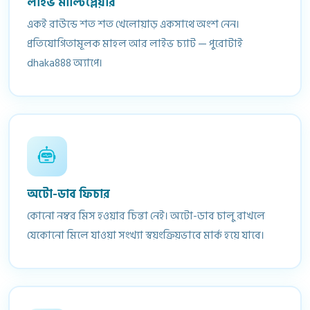
লাইভ মাল্টিপ্লেয়ার
একই রাউন্ডে শত শত খেলোয়াড় একসাথে অংশ নেন।
প্রতিযোগিতামূলক মাহল আর লাইভ চ্যাট — পুরোটাই
dhaka888 অ্যাপে।
অটো-ডাব ফিচার
কোনো নম্বর মিস হওয়ার চিন্তা নেই। অটো-ডাব চালু রাখলে
যেকোনো মিলে যাওয়া সংখ্যা স্বয়ংক্রিয়ভাবে মার্ক হয়ে যাবে।