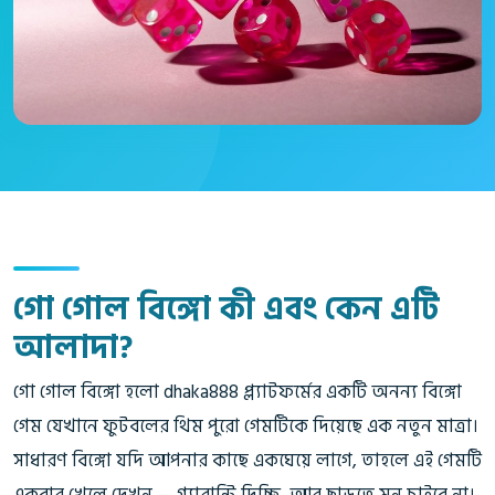
গো গোল বিঙ্গো কী এবং কেন এটি
আলাদা?
গো গোল বিঙ্গো হলো dhaka888 প্ল্যাটফর্মের একটি অনন্য বিঙ্গো
গেম যেখানে ফুটবলের থিম পুরো গেমটিকে দিয়েছে এক নতুন মাত্রা।
সাধারণ বিঙ্গো যদি আপনার কাছে একঘেয়ে লাগে, তাহলে এই গেমটি
একবার খেলে দেখুন — গ্যারান্টি দিচ্ছি, আর ছাড়তে মন চাইবে না।