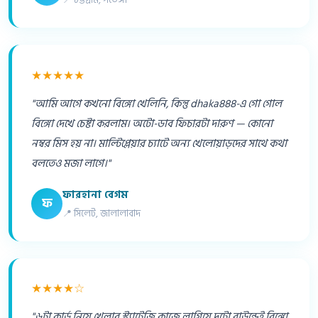
📍 চট্টগ্রাম, পতেঙ্গা
★★★★★
"আমি আগে কখনো বিঙ্গো খেলিনি, কিন্তু dhaka888-এ গো গোল
বিঙ্গো দেখে চেষ্টা করলাম। অটো-ডাব ফিচারটা দারুণ — কোনো
নম্বর মিস হয় না। মাল্টিপ্লেয়ার চ্যাটে অন্য খেলোয়াড়দের সাথে কথা
বলতেও মজা লাগে।"
ফারহানা বেগম
ফ
📍 সিলেট, জালালাবাদ
★★★★☆
"৬টা কার্ড নিয়ে খেলার স্ট্র্যাটেজি কাজে লাগিয়ে দুটো রাউন্ডেই বিঙ্গো