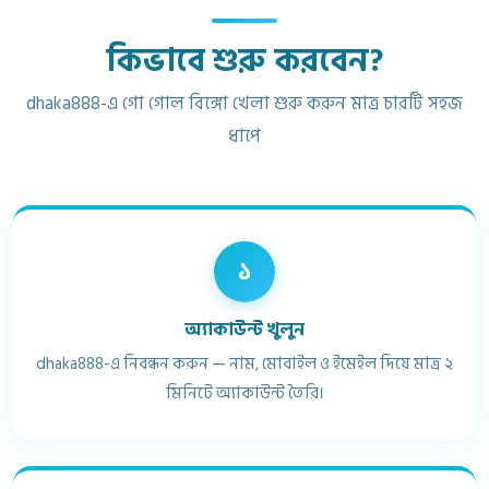
কিভাবে শুরু করবেন?
dhaka888-এ গো গোল বিঙ্গো খেলা শুরু করুন মাত্র চারটি সহজ
ধাপে
১
অ্যাকাউন্ট খুলুন
dhaka888-এ নিবন্ধন করুন — নাম, মোবাইল ও ইমেইল দিয়ে মাত্র ২
মিনিটে অ্যাকাউন্ট তৈরি।