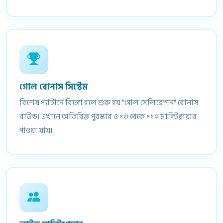
গোল বোনাস সিস্টেম
বিশেষ প্যাটার্নে বিঙ্গো হলে শুরু হয় "গোল সেলিব্রেশন" বোনাস
রাউন্ড। এখানে অতিরিক্ত পুরস্কার ও ×৩ থেকে ×১০ মাল্টিপ্লায়ার
পাওয়া যায়।