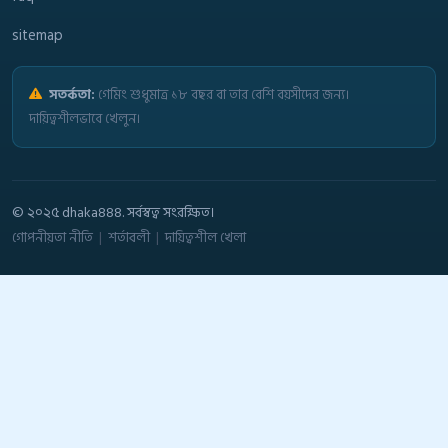
sitemap
সতর্কতা:
গেমিং শুধুমাত্র ১৮ বছর বা তার বেশি বয়সীদের জন্য।
দায়িত্বশীলভাবে খেলুন।
© ২০২৫ dhaka888. সর্বস্বত্ব সংরক্ষিত।
গোপনীয়তা নীতি
|
শর্তাবলী
|
দায়িত্বশীল খেলা