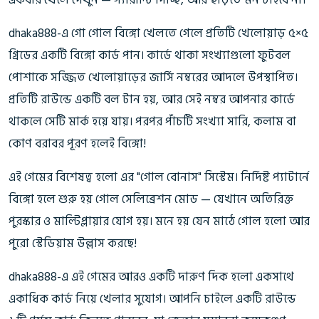
dhaka888-এ গো গোল বিঙ্গো খেলতে গেলে প্রতিটি খেলোয়াড় ৫×৫
গ্রিডের একটি বিঙ্গো কার্ড পান। কার্ডে থাকা সংখ্যাগুলো ফুটবল
পোশাকে সজ্জিত খেলোয়াড়ের জার্সি নম্বরের আদলে উপস্থাপিত।
প্রতিটি রাউন্ডে একটি বল টান হয়, আর সেই নম্বর আপনার কার্ডে
থাকলে সেটি মার্ক হয়ে যায়। পরপর পাঁচটি সংখ্যা সারি, কলাম বা
কোণ বরাবর পূরণ হলেই বিঙ্গো!
এই গেমের বিশেষত্ব হলো এর "গোল বোনাস" সিস্টেম। নির্দিষ্ট প্যাটার্নে
বিঙ্গো হলে শুরু হয় গোল সেলিব্রেশন মোড — যেখানে অতিরিক্ত
পুরস্কার ও মাল্টিপ্লায়ার যোগ হয়। মনে হয় যেন মাঠে গোল হলো আর
পুরো স্টেডিয়াম উল্লাস করছে!
dhaka888-এ এই গেমের আরও একটি দারুণ দিক হলো একসাথে
একাধিক কার্ড নিয়ে খেলার সুযোগ। আপনি চাইলে একটি রাউন্ডে