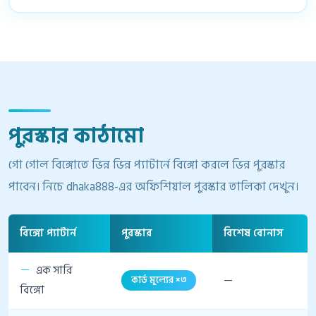
পুরস্কার কাঠামো
গো গোল বিঙ্গোতে ভিন্ন ভিন্ন প্যাটার্নে বিঙ্গো করলে ভিন্ন পুরস্কার
পাবেন। নিচে dhaka888-এর অফিশিয়াল পুরস্কার তালিকা দেখুন।
বিঙ্গো প্যাটার্ন
পুরস্কার
বিশেষ বোনাস
এক সারি
—
কার্ড মূল্যের ×৩
বিঙ্গো