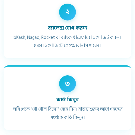
২
ব্যালেন্স যোগ করুন
bKash, Nagad, Rocket বা ব্যাংক ট্রান্সফারে ডিপোজিট করুন।
প্রথম ডিপোজিটে ১০০% বোনাস পাবেন।
৩
কার্ড কিনুন
লবি থেকে "গো গোল বিঙ্গো" বেছে নিন। রাউন্ড শুরুর আগে পছন্দের
সংখ্যক কার্ড কিনুন।