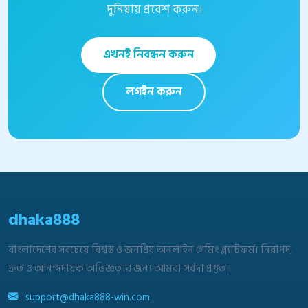
দুনিয়ায় প্রবেশ করুন।
এখনই নিবন্ধন করুন
লগইন করুন
dhaka888
বাংলাদেশের সবচেয়ে বিশ্বস্ত ও জনপ্রিয় অনলাইন গেমিং প্ল্যাটফর্ম। নিরাপদ,
দ্রুত ও আনন্দদায়ক অভিজ্ঞতার জন্য আমরা সর্বদা প্রস্তুত।
support@dhaka888-win.com